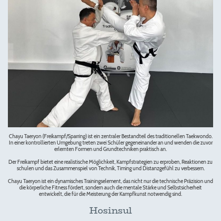
Chayu Taeryon (Freikampf/Sparring) ist ein zentraler Bestandteil des traditionellen Taekwondo.
In einer kontrollierten Umgebung treten zwei Schüler gegeneinander an und wenden die zuvor
erlernten Formen und Grundtechniken praktisch an.
Der Freikampf bietet eine realistische Möglichkeit, Kampfstrategien zu erproben, Reaktionen zu
schulen und das Zusammenspiel von Technik, Timing und Distanzgefühl zu verbessern.
Chayu Taeryon ist ein dynamisches Trainingselement, das nicht nur die technische Präzision und
die körperliche Fitness fördert, sondern auch die mentale Stärke und Selbstsicherheit
entwickelt, die für die Meisterung der Kampfkunst notwendig sind.
Hosinsul