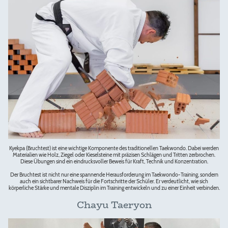
Kyekpa (Bruchtest) ist eine wichtige Komponente des traditionellen Taekwondo. Dabei werden
Materialien wie Holz, Ziegel oder Kieselsteine mit präzisen Schlägen und Tritten zerbrochen.
Diese Übungen sind ein eindrucksvoller Beweis für Kraft, Technik und Konzentration.
Der Bruchtest ist nicht nur eine spannende Herausforderung im Taekwondo-Training, sondern
auch ein sichtbarer Nachweis für die Fortschritte der Schüler. Er verdeutlicht, wie sich
körperliche Stärke und mentale Disziplin im Training entwickeln und zu einer Einheit verbinden.
Chayu Taeryon