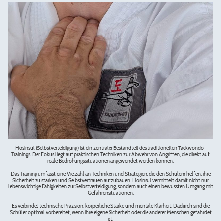
Hosinsul (Selbstverteidigung) ist ein zentraler Bestandteil des traditionellen Taekwondo-
Trainings. Der Fokus liegt auf praktischen Techniken zur Abwehr von Angriffen, die direkt auf
reale Bedrohungssituationen angewendet werden können.
Das Training umfasst eine Vielzahl an Techniken und Strategien, die den Schülern helfen, ihre
Sicherheit zu stärken und Selbstvertrauen aufzubauen. Hosinsul vermittelt damit nicht nur
lebenswichtige Fähigkeiten zur Selbstverteidigung, sondern auch einen bewussten Umgang mit
Gefahrensituationen.
Es verbindet technische Präzision, körperliche Stärke und mentale Klarheit. Dadurch sind die
Schüler optimal vorbereitet, wenn ihre eigene Sicherheit oder die anderer Menschen gefährdet
ist.