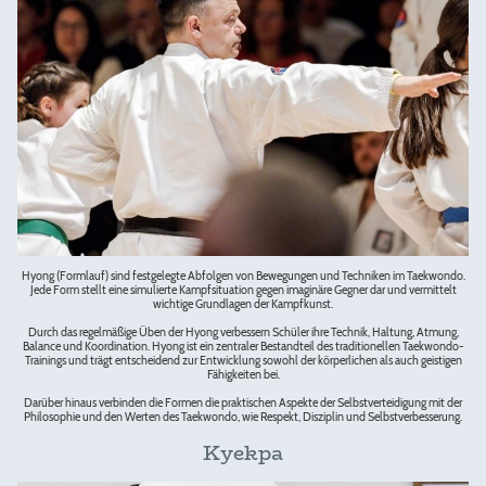
Hyong (Formlauf) sind festgelegte Abfolgen von Bewegungen und Techniken im Taekwondo.
Jede Form stellt eine simulierte Kampfsituation gegen imaginäre Gegner dar und vermittelt
wichtige Grundlagen der Kampfkunst.
Durch das regelmäßige Üben der Hyong verbessern Schüler ihre Technik, Haltung, Atmung,
Balance und Koordination. Hyong ist ein zentraler Bestandteil des traditionellen Taekwondo-
Trainings und trägt entscheidend zur Entwicklung sowohl der körperlichen als auch geistigen
Fähigkeiten bei.
Darüber hinaus verbinden die Formen die praktischen Aspekte der Selbstverteidigung mit der
Philosophie und den Werten des Taekwondo, wie Respekt, Disziplin und Selbstverbesserung.
Kyekpa