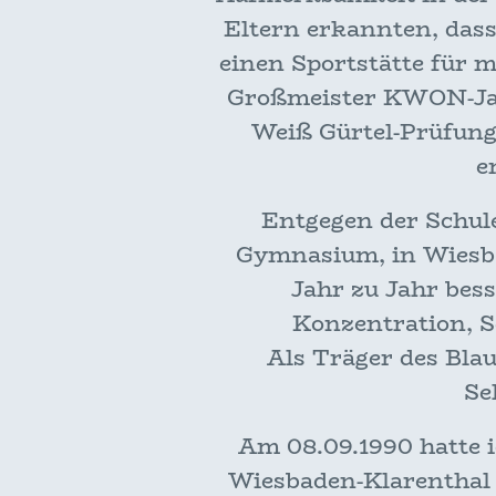
Eltern erkannten, dass
einen Sportstätte für 
Großmeister KWON-Jae 
Weiß Gürtel-Prüfung 
e
Entgegen der Schul
Gymnasium, in Wiesba
Jahr zu Jahr bes
Konzentration, S
Als Träger des Bla
Se
Am 08.09.1990 hatte 
Wiesbaden-Klarenthal z