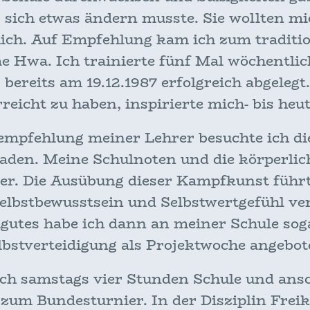
 sich etwas ändern musste. Sie wollten m
mich. Auf Empfehlung kam ich zum tradit
Hwa. Ich trainierte fünf Mal wöchentlic
bereits am 19.12.1987 erfolgreich abgelegt.
rreicht zu haben, inspirierte mich- bis heut
empfehlung meiner Lehrer besuchte ich die
den. Meine Schulnoten und die körperlic
ser. Die Ausübung dieser Kampfkunst führt
elbstbewusstsein und Selbstwertgefühl v
ugutes habe ich dann an meiner Schule so
lbstverteidigung als Projektwoche angebot
ich samstags vier Stunden Schule und ansc
um Bundesturnier. In der Disziplin Freik