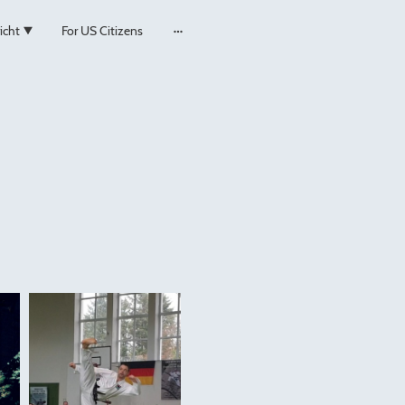
icht
For US Citizens