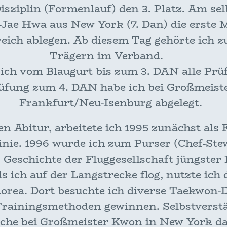
sziplin (Formenlauf) den 3. Platz. Am sel
Jae Hwa aus New York (7. Dan) die erste 
eich ablegen. Ab diesem Tag gehörte ich 
Trägern im Verband.
h vom Blaugurt bis zum 3. DAN alle Prü
üfung zum 4. DAN habe ich bei Großmei
Frankfurt/Neu-Isenburg abgelegt.
Abitur, arbeitete ich 1995 zunächst als F
inie. 1996 wurde ich zum Purser (Chef-Ste
 Geschichte der Fluggesellschaft jüngster
ls ich auf der Langstrecke flog, nutzte ich 
orea. Dort besuchte ich diverse Taekwon-
Trainingsmethoden gewinnen. Selbstverst
che bei Großmeister Kwon in New York 