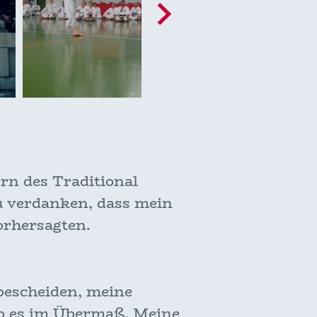
rn des Traditional
 verdanken, dass mein
orhersagten.
bescheiden, meine
b es im Übermaß. Meine